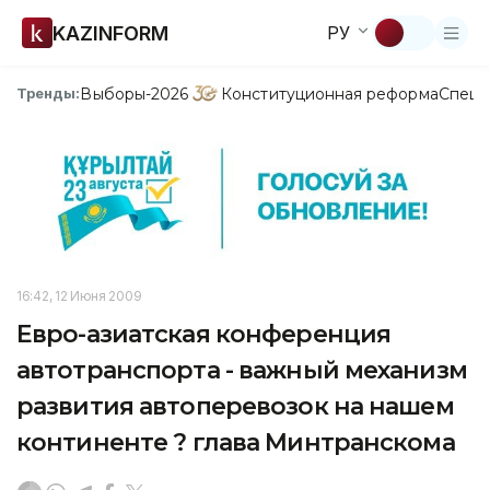
KAZINFORM
РУ
Выборы-2026
Конституционная реформа
Спецп
Тренды:
16:42, 12 Июня 2009
Евро-азиатская конференция
автотранспорта - важный механизм
развития автоперевозок на нашем
континенте ? глава Минтранскома