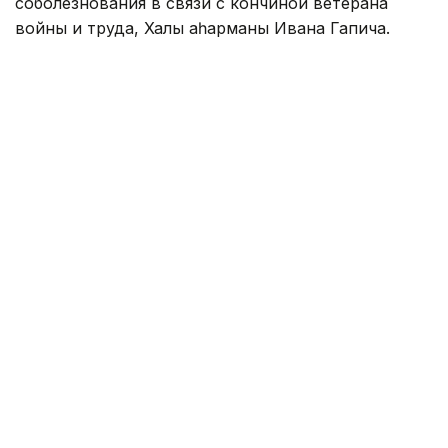
соболезнования в связи с кончиной ветерана
войны и труда, Халық қаһарманы Ивана Гапича.
— Иван Степанович добровольцем пошел
на фронт и прошел всю войну в качестве
связиста. Вернувшись на Родину, многие
годы посвятил честной и добросовестной
службе в органах прокуратуры. Человек
высоких моральных принципов,
профессионал своего дела,
он пользовался заслуженным авторитетом
и уважением среди коллег и в обществе.
Жизненный путь Ивана Степановича стал
достойным примером созидательного
патриотизма, верности долгу и присяге,
твердой приверженности идеалам
справедливости. Светлая память об Иване
Степановиче навсегда сохранится в наших
сердцах, — говорится в телеграмме.