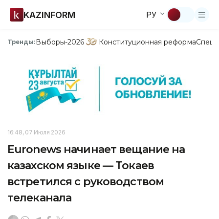
KAZINFORM
РУ
Выборы-2026
Конституционная реформа
Спецп
Тренды:
16:48, 07 Июля 2026
Euronews начинает вещание на
казахском языке — Токаев
встретился с руководством
телеканала