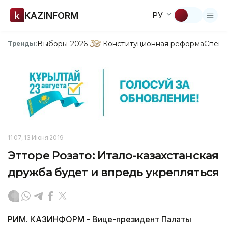
KAZINFORM
РУ
Выборы-2026
Конституционная реформа
Спецп
Тренды:
11:07, 13 Июня 2019
Этторе Розато: Итало-казахстанская
дружба будет и впредь укрепляться
РИМ. КАЗИНФОРМ - Вице-президент Палаты