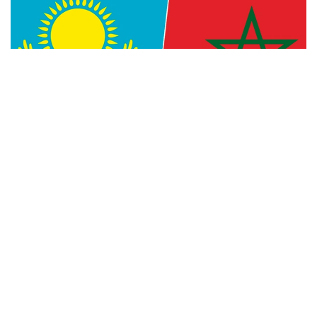
Фото: Kazinform
— Уверен, что многогранное
сотрудничество между Казахстаном
и Марокко, основанное на традиционной
дружбе и взаимной поддержке, будет
поступательно развиваться во благо
наших братских народов, — говорится
в телеграмме.