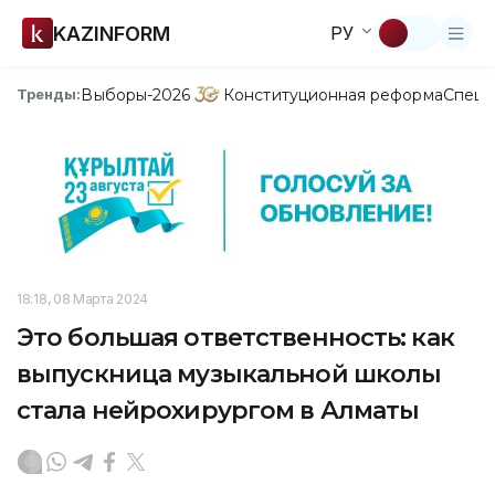
KAZINFORM
РУ
Выборы-2026
Конституционная реформа
Спецп
Тренды:
18:18, 08 Марта 2024
Это большая ответственность: как
выпускница музыкальной школы
стала нейрохирургом в Алматы