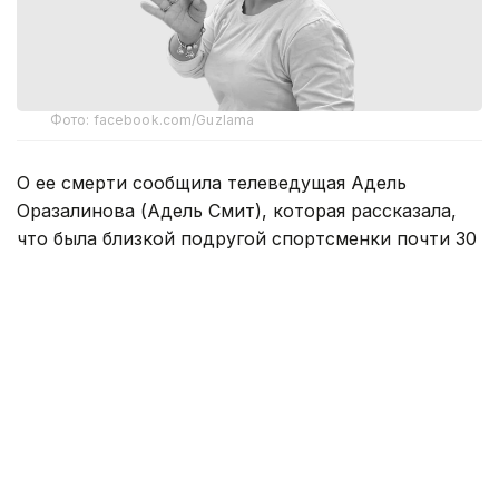
Фото: facebook.com/Guzlama
О ее смерти сообщила телеведущая Адель
Оразалинова (Адель Смит), которая рассказала,
что была близкой подругой спортсменки почти 30
лет.
По ее словам, приступ произошел ночью во время
сна. Накануне Ергешева провела время с
родственниками мужа, а затем встретилась с
подругой и рассказывала ей, как хорошо прошел
день.
— Она ушла полная любви, любимая,
нужная, реализованная, яркая,