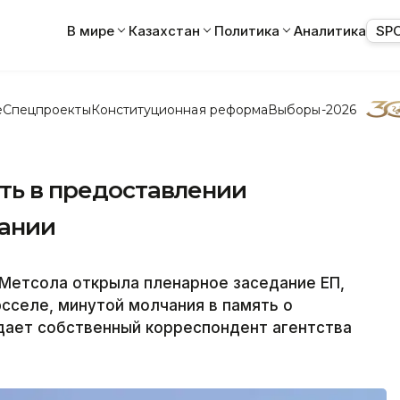
В мире
Казахстан
Политика
Аналитика
SP
е
Спецпроекты
Конституционная реформа
Выборы-2026
сть в предоставлении
ании
Метсола открыла пленарное заседание ЕП,
юсселе, минутой молчания в память о
дает собственный корреспондент агентства