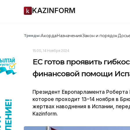
KAZINFORM
Акорда
Назначения
Закон и порядок
Дось
Тренды:
15:00, 14 Ноября 2024
ЕС готов проявить гибко
финансовой помощи Исп
Президент Европарламента Роберта 
которое проходит 13–14 ноября в Бр
жертвах наводнения в Испании, пере
Kazinform.