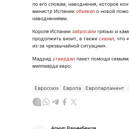
по его словам, наводнения, которое ко
министр Испании
объявил
о новой помощ
наводнениями.
Короля Испании
забросали
грязью и камн
продолжить визит, а также
сказал
, что
из-за чрезвычайной ситуации».
Мадрид
утвердил
пакет помощи семьям,
миллиарда евро.
Евросоюз
Европа
Европарламент
Арнур Рахимбеков