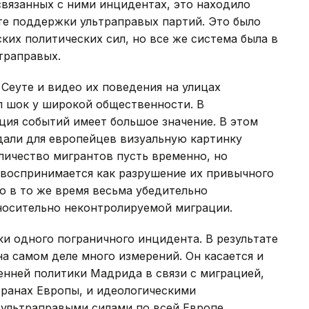
вязанных с ними инцидентах, это находило
те поддержки ультраправых партий. Это было
их политических сил, но все же система была в
траправых.
Сеуте и видео их поведения на улицах
л шок у широкой общественности. В
ция событий имеет большое значение. В этом
дали для европейцев визуальную картинку
личество мигрантов пусть временно, но
 воспринимается как разрушение их привычного
но в то же время весьма убедительно
носительно неконтролируемой миграции.
ки одного пограничного инцидента. В результате
на самом деле много измерений. Он касается и
енней политики Мадрида в связи с миграцией,
транах Европы, и идеологическими
ультраправыми силами по всей Европе.