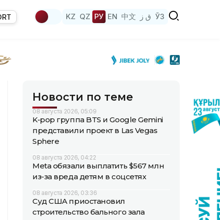
KZ
QZ
РУ
EN
中文
ق ز
ЎЗ
ORT
Новости по теме
08 августа 2026, 05:09
K-pop группа BTS и Google Gemini
представили проект в Las Vegas
Sphere
08 августа 2026, 04:22
Meta обязали выплатить $567 млн
из-за вреда детям в соцсетях
08 августа 2026, 03:36
Суд США приостановил
строительство бального зала