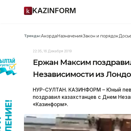
KAZINFORM
Акорда
Назначения
Закон и порядок
Дось
Тренды:
22:35, 16 Декабря 2019
Ержан Максим поздравил
Независимости из Лонд
НУР-СУЛТАН. КАЗИНФОРМ – Юный певе
поздравил казахстанцев с Днем Нез
«Казинформ».