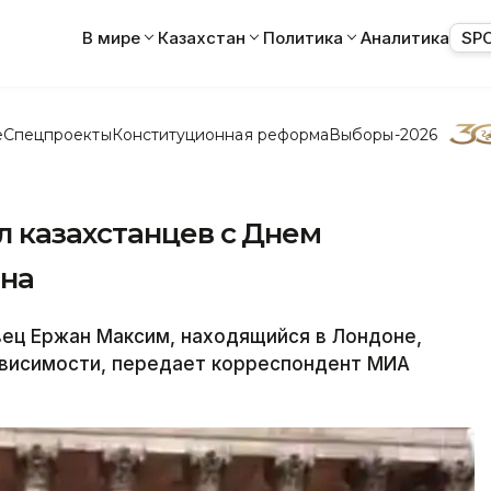
В мире
Казахстан
Политика
Аналитика
SP
е
Спецпроекты
Конституционная реформа
Выборы-2026
 казахстанцев с Днем
она
ц Ержан Максим, находящийся в Лондоне,
ависимости, передает корреспондент МИА