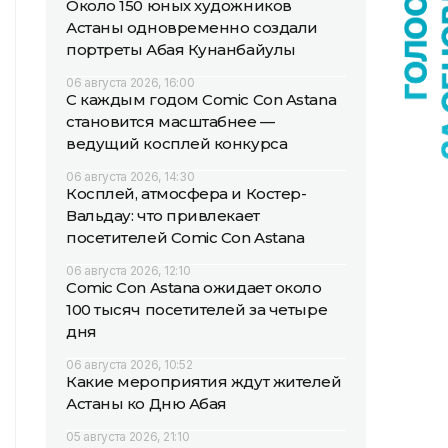
Около 150 юных художников
Астаны одновременно создали
портреты Абая Кунанбайулы
06 августа 2026, 16:00
С каждым годом Comic Con Astana
становится масштабнее —
ведущий косплей конкурса
06 августа 2026, 14:30
Косплей, атмосфера и Костер-
Вальдау: что привлекает
посетителей Comic Con Astana
06 августа 2026, 12:10
Comic Con Astana ожидает около
100 тысяч посетителей за четыре
дня
06 августа 2026, 10:52
Какие мероприятия ждут жителей
Астаны ко Дню Абая
05 августа 2026, 21:10