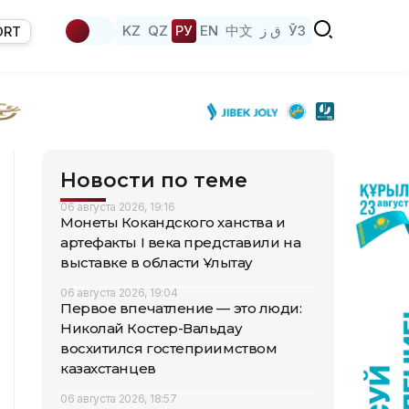
KZ
QZ
РУ
EN
中文
ق ز
ЎЗ
ORT
Новости по теме
06 августа 2026, 19:16
Монеты Кокандского ханства и
артефакты I века представили на
выставке в области Ұлытау
06 августа 2026, 19:04
Первое впечатление — это люди:
Николай Костер-Вальдау
восхитился гостеприимством
казахстанцев
06 августа 2026, 18:57