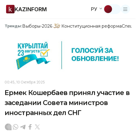
KAZINFORM
РУ
Выборы-2026
Конституционная реформа
Спецп
Тренды:
00:45, 10 Октября 2025
Ермек Кошербаев принял участие в
заседании Совета министров
иностранных дел СНГ