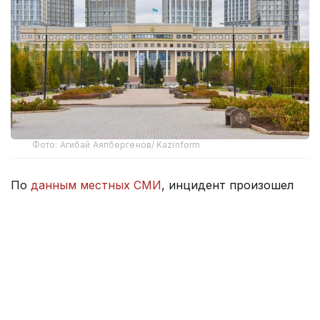
Фото: Агибай Аяпбергенов/ Kazinform
По
данным местных СМИ
, инцидент произошел
в супермаркете Metropol в городе Никосия.
В результате нападения с ножом пострадали два
человека.
По предварительной информации, мужчина
по неустановленным причинам попытался
смертельно ранить женщину. После нападения
подозреваемый нанес ножевые ранения самому