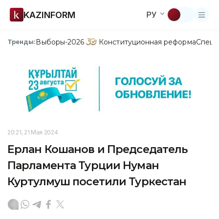
KAZINFORM
РУ
Выборы-2026
Конституционная реформа
Спецп
Тренды:
20:21, 21 Мая 2024
Ерлан Кошанов и Председатель
Парламента Турции Нуман
Куртулмуш посетили Туркестан