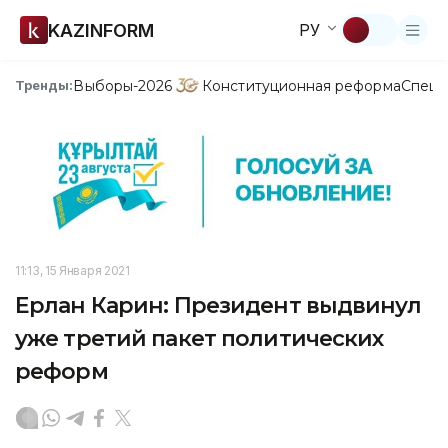
KAZINFORM
РУ
Выборы-2026
Конституционная реформа
Спецп
Тренды:
11:13, 15 Января 2021
Ерлан Карин: Президент выдвинул
уже третий пакет политических
реформ