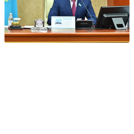
Предваряя обсуждение повестки пленарного
заседания Мажилиса, Спикер Палаты напомнил о
некоторых важных законопроектах, над
которыми предстоит работать мажилисменам.
Среди них – Социальный кодекс, проект
Налогового кодекса, который необходимо будет
подготовить с учётом его упрощения,
стимулирования деловой активности и
конкуренции.
«Мы должны разработать механизмы