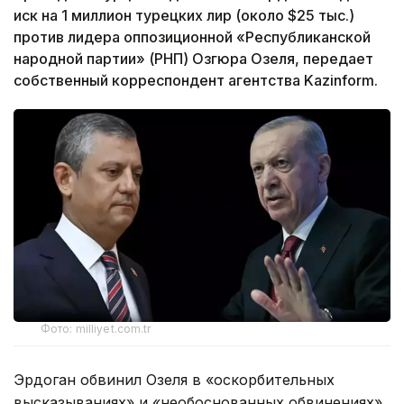
иск на 1 миллион турецких лир (около $25 тыс.)
против лидера оппозиционной «Республиканской
народной партии» (РНП) Озгюра Озеля, передает
собственный корреспондент агентства Kazinform.
Фото: milliyet.com.tr
Эрдоган обвинил Озеля в «оскорбительных
высказываниях» и «необоснованных обвинениях»,