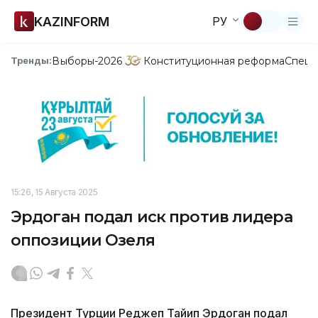
KAZINFORM
РУ
Выборы-2026
Конституционная реформа
Спецп
Тренды:
15:26, 15 Августа 2025
Эрдоган подал иск против лидера
оппозиции Озеля
Президент Турции Реджеп Тайип Эрдоган подал