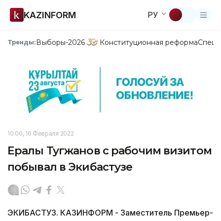
KAZINFORM
РУ
Выборы-2026
Конституционная реформа
Спецп
Тренды:
10:00, 16 Февраля 2022
Ералы Тугжанов с рабочим визитом
побывал в Экибастузе
ЭКИБАСТУЗ. КАЗИНФОРМ - Заместитель Премьер-