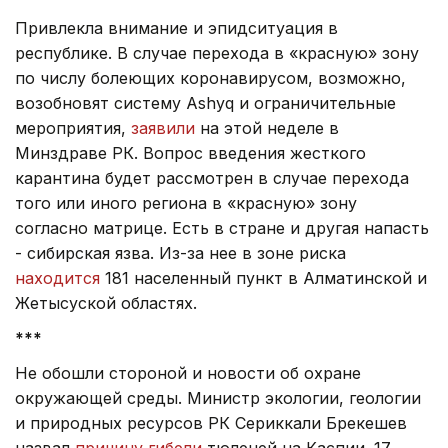
Привлекла внимание и эпидситуация в
республике. В случае перехода в «красную» зону
по числу болеющих коронавирусом, возможно,
возобновят систему Ashyq и ограничительные
мероприятия,
заявили
на этой неделе в
Минздраве РК. Вопрос введения жесткого
карантина будет рассмотрен в случае перехода
того или иного региона в «красную» зону
согласно матрице. Есть в стране и другая напасть
- сибирская язва. Из-за нее в зоне риска
находится
181 населенный пункт в Алматинской и
Жетысуской областях.
***
Не обошли стороной и новости об охране
окружающей среды. Министр экологии, геологии
и природных ресурсов РК Сериккали Брекешев
назвал
причину гибели
тюленей на Каспии. 17