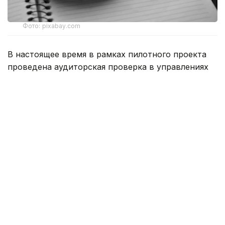
Фото: pixabay.com
В настоящее время в рамках пилотного проекта
проведена аудиторская проверка в управлениях
образования, здравоохранения, спорта
и культуры, выявлен ряд финансовых нарушений.
Как сообщил заместитель руководителя
департамента внутреннего государственного
аудита по Шымкенту Бакберген Куралбаев,
в первом квартале текущего года департамент
провел 19 аудиторских мероприятий, из них 3 —
плановых, 16 — внеплановых. По результатам
проверки выявлены нарушения законности
на общую сумму 43,3 млрд тенге.
— Из них 14,3 млрд тенге касаются