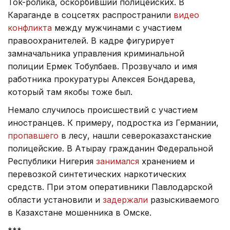
Tok-ролика, оскорбивший полицейских. В
Караганде в соцсетях распространили
видео
конфликта
между мужчинами с участием
правоохранителей. В кадре фигурирует
замначальника управления криминальной
полиции Ермек Тобулбаев. Прозвучало и имя
работника прокуратуры Алексея Бондарева,
который там якобы тоже был.
Немало случилось происшествий с участием
иностранцев. К примеру, подростка из Германии,
пропавшего
в лесу, нашли североказахстанские
полицейские. В Атырау гражданин Федеральной
Республики Нигерия
занимался
хранением и
перевозкой синтетических наркотических
средств. При этом оперативники Павлодарской
области установили и
задержали
разыскиваемого
в Казахстане мошенника в Омске.