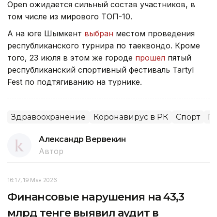
Open ожидается сильный состав участников, в
том числе из мирового ТОП-10.
А на юге Шымкент
выбран
местом проведения
республиканского турнира по таеквондо. Кроме
того, 23 июля в этом же городе
прошел
пятый
республиканский спортивный фестиваль Tartyl
Fest по подтягиванию на турнике.
Здравоохранение
Коронавирус в РК
Спорт
П
Александр Вервекин
Автор
16:17, 19 Мая 2026
Финансовые нарушения на 43,3
млрд тенге выявил аудит в