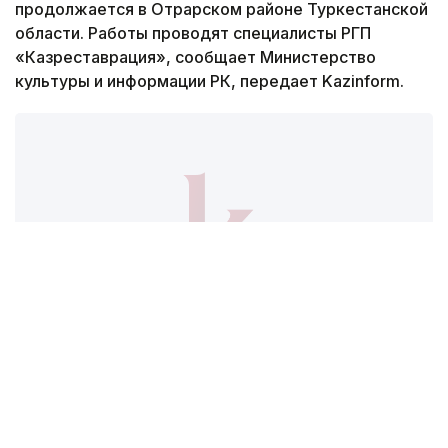
Реставрация мавзолея Узбекали Джанибекова
продолжается в Отрарском районе Туркестанской
области. Работы проводят специалисты РГП
«Казреставрация», сообщает Министерство
культуры и информации РК, передает Kazinform.
Фото: Минкультуры
— В настоящее время купола памятника