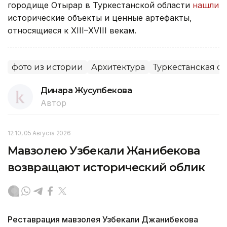
Ранее в ходе археологических раскопок на
городище Отырар в Туркестанской области
нашли
исторические объекты и ценные артефакты,
относящиеся к XIII–XVIII векам.
фото из истории
Архитектура
Туркестанская об
Динара Жусупбекова
Автор
12:10, 05 Августа 2026
Мавзолею Узбекали Жанибекова
возвращают исторический облик