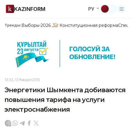
KAZINFORM
РУ
Выборы-2026
Конституционная реформа
Спецп
Тренды:
13:32, 12 Января 2010
Энергетики Шымкента добиваются
повышения тарифа на услуги
электроснабжения