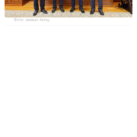
Фото: акимат Актау
30 июля на линию «102» поступило сообщение
о ребенке, находившемся с внешней стороны
открытого окна на десятом этаже одного
из жилых комплексов Актау. Ситуация
представляла непосредственную угрозу его
жизни.
На место происшествия оперативно прибыли
сотрудники батальона патрульной полиции
управления полиции города Актау — лейтенант
полиции Данияр Татиев и капитан полиции Ержан
Кокенов. Благодаря слаженным и
профессиональным действиям полицейским
удалось безопасно снять ребенка с внешнего