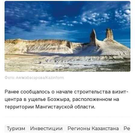
Фото: Аягөз Ізбасарова/Kazinform
Ранее сообщалось о начале строительства визит-
центра в ущелье Бозжыра, расположенном на
территории Мангистауской области.
Туризм
Инвестиции
Регионы Казахстана
Рег