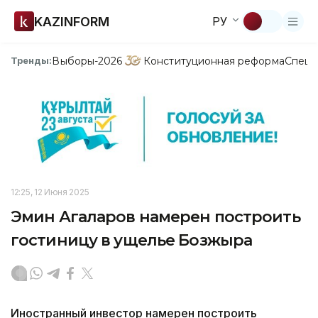
KAZINFORM
РУ
Выборы-2026
Конституционная реформа
Спецп
Тренды:
12:25, 12 Июня 2025
Эмин Агаларов намерен построить
гостиницу в ущелье Бозжыра
Иностранный инвестор намерен построить