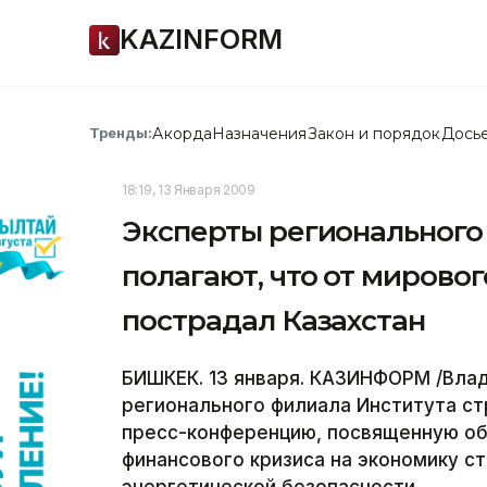
KAZINFORM
Акорда
Назначения
Закон и порядок
Дось
Тренды:
18:19, 13 Января 2009
Эксперты регионального
полагают, что от мирово
пострадал Казахстан
БИШКЕК. 13 января. КАЗИНФОРМ /Вла
регионального филиала Института ст
пресс-конференцию, посвященную об
финансового кризиса на экономику с