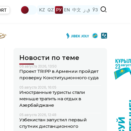
KZ
QZ
РУ
EN
中文
ق ز
ЎЗ
ORT
Новости по теме
06 августа 2026, 13:50
Проект TRIPP в Армении пройдет
проверку Конституционного суда
05 августа 2026, 16:05
Иностранные туристы стали
меньше тратить на отдых в
Азербайджане
05 августа 2026, 12:48
Узбекистан запустил первый
спутник дистанционного