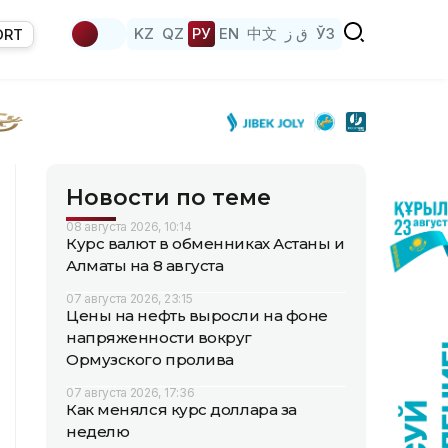
KZ
QZ
РУ
EN
中文
ق ز
ЎЗ
ORT
Новости по теме
08 августа 2026, 10:14
Курс валют в обменниках Астаны и
Алматы на 8 августа
07 августа 2026, 23:15
Цены на нефть выросли на фоне
напряженности вокруг
Ормузского пролива
07 августа 2026, 17:36
Как менялся курс доллара за
неделю