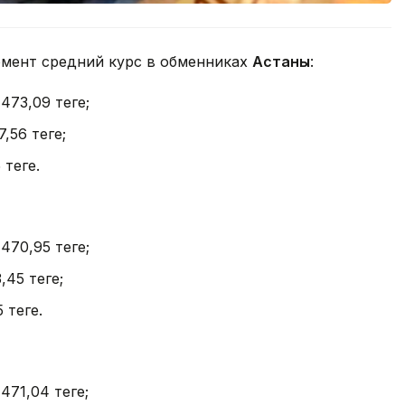
омент средний курс в обменниках
Астаны
:
 473,09 теңге;
7,56 теңге;
теңге.
 470,95 теңге;
,45 теңге;
теңге.
471,04 теңге;