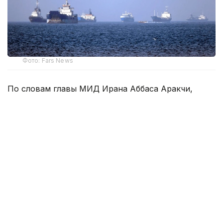
Фото: Fars News
По словам главы МИД Ирана Аббаса Аракчи,
стороны обсуждают временный маршрут, пока не
будут решены технические и юридические
вопросы. Тегеран также связывает возобновление
свободного судоходства с выполнением ряда
требований со стороны США, включая
компенсацию, прекращение угроз и снятие
санкций.
Оман назвал переговоры с Ираном по
организации судоходства «позитивными и
конструктивными» и призвал не допускать