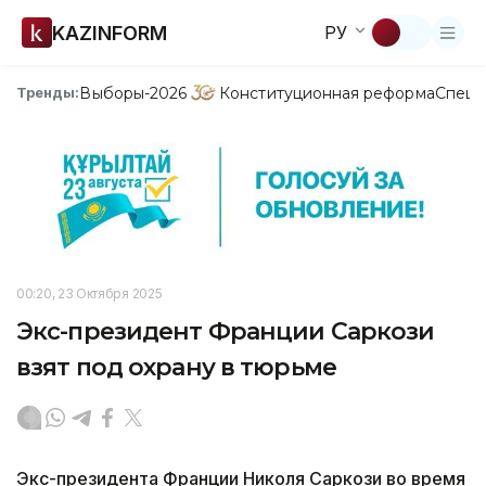
KAZINFORM
РУ
Выборы-2026
Конституционная реформа
Спецп
Тренды:
00:20, 23 Октября 2025
Экс-президент Франции Саркози
взят под охрану в тюрьме
Экс-президента Франции Николя Саркози во время