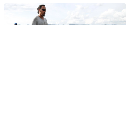
Фото: © Артем Геодакян/ ТАСС
Разнообразие находок свидетельствует о том,
что здесь были собраны люди из далеких
регионов — этот памятник переходной эпохи
фиксирует момент культурной трансформации,
сообщил на пресс-конференции в ТАСС
руководитель комплексной археолого-