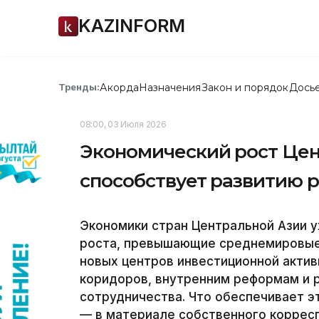
KAZINFORM
Акорда
Назначения
Закон и порядок
Дось
Тренды:
08:00, 03 Июля 2026
Экономический рост Цен
способствует развитию 
Экономики стран Центральной Азии 
роста, превышающие среднемировые 
новых центров инвестиционной акти
коридоров, внутренним реформам и 
сотрудничества. Что обеспечивает эт
— в материале собственного корресп