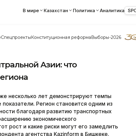
В мире
Казахстан
Политика
Аналитика
SP
е
Спецпроекты
Конституционная реформа
Выборы-2026
тральной Азии: что
региона
уже несколько лет демонстрируют темпы
показатели. Регион становится одним из
вности благодаря развитию транспортных
расширению экономического
от рост и какие риски могут его замедлить
ондента агентства Kazinform в Бишкеке.