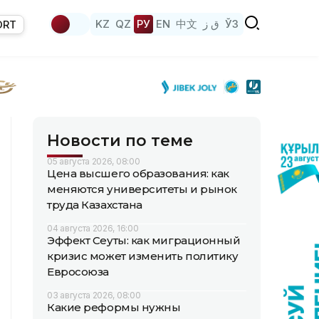
KZ
QZ
РУ
EN
中文
ق ز
ЎЗ
ORT
Новости по теме
05 августа 2026, 08:00
Цена высшего образования: как
меняются университеты и рынок
труда Казахстана
04 августа 2026, 16:00
Эффект Сеуты: как миграционный
кризис может изменить политику
Евросоюза
03 августа 2026, 08:00
Какие реформы нужны