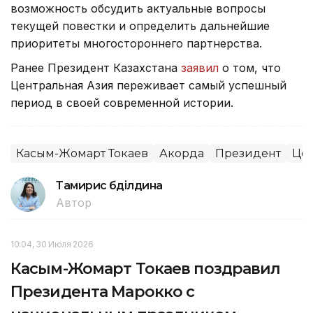
возможность обсудить актуальные вопросы
текущей повестки и определить дальнейшие
приоритеты многостороннего партнерства.
Ранее Президент Казахстана
заявил
о том, что
Центральная Азия переживает самый успешный
период в своей современной истории.
Касым-Жомарт Токаев
Акорда
Президент
Цен
Тамирис Әбділдина
Автор
10:04, 30 Июля 2026
Касым-Жомарт Токаев поздравил
Президента Марокко с