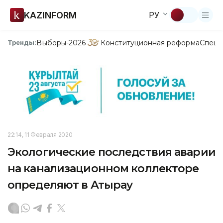
KAZINFORM
РУ
Выборы-2026
Конституционная реформа
Спецп
Тренды:
22:14, 11 Февраля 2020
Экологические последствия аварии
на канализационном коллекторе
определяют в Атырау