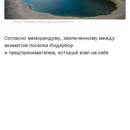
Фото: акимат Атырауской области
Согласно меморандуму, заключенному между
акиматом поселка Индербор
и предпринимателем, который взял на себя
содержание территории и обеспечение
безопасности, за парковку теперь взимается
плата в размере 1000 тенге с каждого автомобиля.
По официальной информации районного акимата,
для организации сезонного отдыха в 2026 году
на территории площадью 28 гектаров на берегу
карьера в районе Коргантау поселка Индербор,
между акиматом поселка и предпринимателем
был подписан меморандум о взаимном
сотрудничестве.