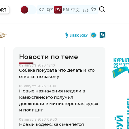
KZ
QZ
РУ
EN
中文
ق ز
ЎЗ
ORT
Новости по теме
09 августа 2026, 12:10
Собака покусала: что делать и кто
ответит по закону
09 августа 2026, 10:30
Новые назначения недели в
Казахстане: кто получил
должности в министерствах, судах
и полиции
09 августа 2026, 09:00
Новый кодекс: как меняется