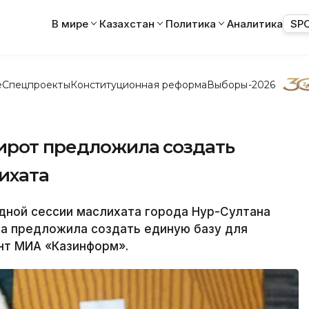
В мире
Казахстан
Политика
Аналитика
SP
е
Спецпроекты
Конституционная реформа
Выборы-2026
сирот предложила создать
ихата
ной сессии маслихата города Нур-Султана
ва предложила создать единую базу для
нт МИА «Казинформ».