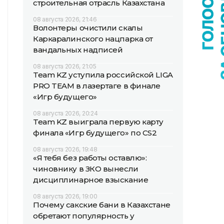
строительная отрасль Казахстана
08 августа 2026, 21:46
Волонтеры очистили скалы
Каркаралинского нацпарка от
вандальных надписей
08 августа 2026, 21:05
Team KZ уступила российской LIGA
PRO TEAM в лазертаге в финале
«Игр будущего»
08 августа 2026, 20:24
Team KZ выиграла первую карту
финала «Игр будущего» по CS2
08 августа 2026, 19:48
«Я тебя без работы оставлю»:
чиновнику в ЗКО вынесли
дисциплинарное взыскание
08 августа 2026, 19:00
Почему сакские бани в Казахстане
обретают популярность у