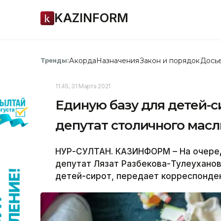
KAZINFORM
Акорда
Назначения
Закон и порядок
Дось
Тренды:
11:45, 31 Марта 2021
Единую базу для детей-
депутат столичного масл
НУР-СУЛТАН. КАЗИНФОРМ – На очеред
депутат Лязат Разбекова-Тулеухано
детей-сирот, передает корреспонде