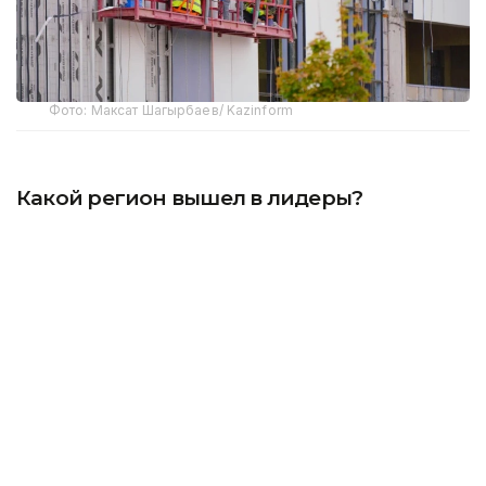
Фото: Максат Шагырбаев/ Kazinform
Какой регион вышел в лидеры?
По данным Бюро национальной статистики,
с начала года в стране введено в эксплуатацию
8,5 млн квадратных метров жилья, или 80 667
квартир. До конца года показатель планируется
довести до 20 млн квадратных метров. В январе–
июне индекс физического объема строительных
работ по сравнению с аналогичным периодом
прошлого года составил 115,2 процента,
а положительный рост зафиксирован в 17
регионах республики.