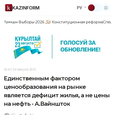
KAZINFORM
РУ
Выборы-2026
Конституционная реформа
Спецп
Тренды:
10:47, 24 Августа 2012
Единственным фактором
ценообразования на рынке
является дефицит жилья, а не цены
на нефть - А.Вайншток