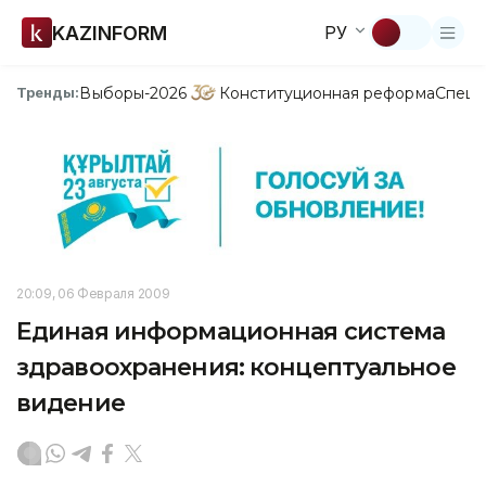
KAZINFORM
РУ
Выборы-2026
Конституционная реформа
Спецп
Тренды:
20:09, 06 Февраля 2009
Единая информационная система
здравоохранения: концептуальное
видение