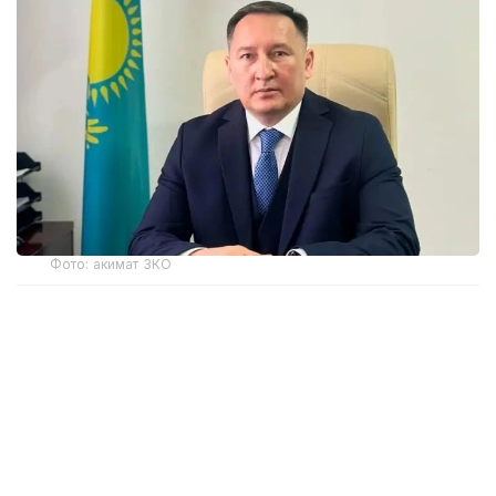
Фото: акимат ЗКО
Ранее распоряжением акима Западно-
Казахстанской области Наримана Торегалиева
от 3 июня 2026 года Мадияр Утешев был
отстранен от исполнения служебных
обязанностей сроком на один месяц.
Как сообщила на брифинге в Региональной службе