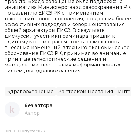
проекта. В ходе совещания была поддержана
инициатива Министерства здравоохранения РК
по развитию ЕИСЗ РК с применением
технологий нового поколения, внедрения более
эффективных подходов и совершенствования
общей архитектуры ЕИСЗ. В результате
дискуссии участники семинара пришли к
единому мнению рассмотреть возможность
внесения изменений в технико-экономическое
обоснование ЕИСЗ РК, принимая во внимание
принятые технологические решения и
методологию построения информационных
систем для здравоохранения.
Здравоохранение
За строкой Послания
Интегр
без автора
Автор
03:00, 08 Августа 2026