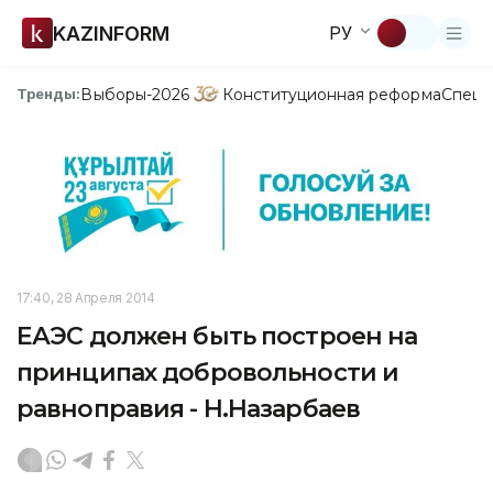
KAZINFORM
РУ
Выборы-2026
Конституционная реформа
Спецп
Тренды:
17:40, 28 Апреля 2014
ЕАЭС должен быть построен на
принципах добровольности и
равноправия - Н.Назарбаев