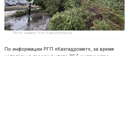
Фото: акимат Усть-Каменогорска
По информации РГП «Казгидромет», за время
непогоды в городе выпало 20,5 миллиметра
осадков. Ливень сопровождался грозой
и сильными порывами ветра.
Как сообщили в пресс-службе акимата Усть-
Каменогорска, к ликвидации последствий стихии
привлечены 270 специалистов и 41 единица
техники.
— По информации АО «ОЭСК»,
электроснабжение большей части
абонентов уже восстановлено. Аварийные