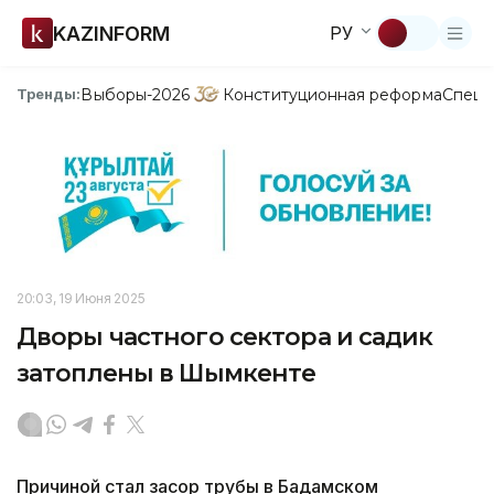
KAZINFORM
РУ
Выборы-2026
Конституционная реформа
Спецп
Тренды:
20:03, 19 Июня 2025
Дворы частного сектора и садик
затоплены в Шымкенте
Причиной стал засор трубы в Бадамском