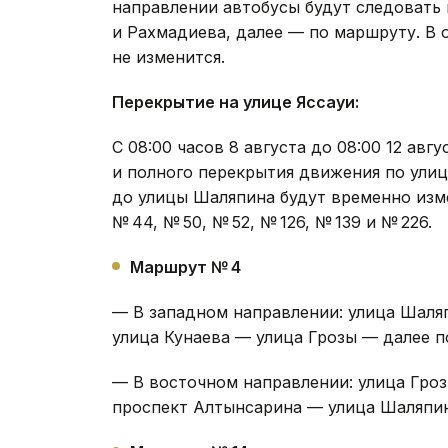
В связи с временным перекрытием учас
до улицы Алматинской с 8 августа изм
направлении автобусы будут следовать
и Рахмадиева, далее — по маршруту. В
не изменится.
Перекрытие на улице Яссауи:
С 08:00 часов 8 августа до 08:00 12 ав
и полного перекрытия движения по улиц
до улицы Шаляпина будут временно изм
№ 44, № 50, № 52, № 126, № 139 и № 226.
Маршрут № 4
— В западном направлении: улица Шаля
улица Кунаева — улица Грозы — далее п
— В восточном направлении: улица Гро