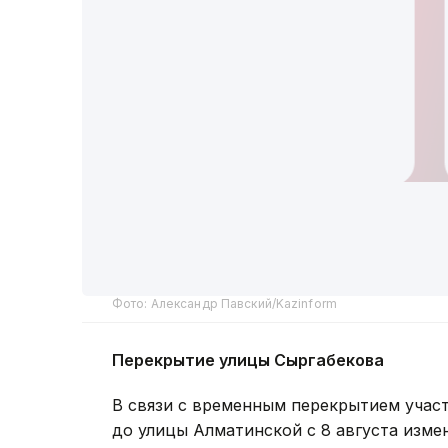
Фото: Александр Павский/Kazinform
Перекрытие улицы Сыргабекова