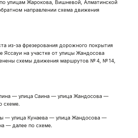
тка улицы Сыргабекова от улицы Восточной
енится схема движения маршрута № 68. В южном
 по улицам Жарокова, Вишневой, Алматинской
 обратном направлении схема движения
густа из-за фрезерования дорожного покрытия
е Яссауи на участке от улицы Жандосова
енены схемы движения маршрутов № 4, № 14,
пина — улица Саина — улица Жандосова —
о схеме.
зы — улица Кунаева — улица Жандосова —