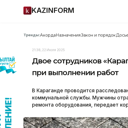
KAZINFORM
Акорда
Назначения
Закон и порядок
Дось
Тренды:
21:38, 22 Июля 2025
Двое сотрудников «Караг
при выполнении работ
В Караганде проводится расследован
коммунальной службы. Мужчины отра
ремонта оборудования, передает кор