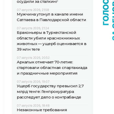
осудили за сталкинг
07 августа 2026, 21:58
Мужчина утонул в канале имени
Сатпаева в Павлодарской области
07 августа 2026, 21:24
Браконьеры в Туркестанской
области убили краснокнижных
животных — ущерб оценивается в
39 млн теңге
07 августа 2026, 20:52
Аркалык отмечает 70-летие:
стартовали областная спартакиада
и праздничные мероприятия
07 августа 2026, 19:07
Ущерб государству превысил 2,7
млрд тенге: Генпрокуратура
расследует дело о контрабанде
07 августа 2026, 18:48
Незаконные требования