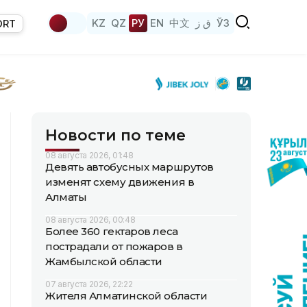
KZ
QZ
РУ
EN
中文
ق ز
ЎЗ
ORT
Новости по теме
08 августа 2026, 01:48
Девять автобусных маршрутов
изменят схему движения в
Алматы
08 августа 2026, 00:48
Более 360 гектаров леса
пострадали от пожаров в
Жамбылской области
07 августа 2026, 22:22
Жителя Алматинской области