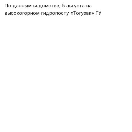
По данным ведомства, 5 августа на
высокогорном гидропосту «Тогузак» ГУ
«Казселезащита» МЧС в Талгарском районе за
помощью обратилась туристическая группа из
восьми человек.