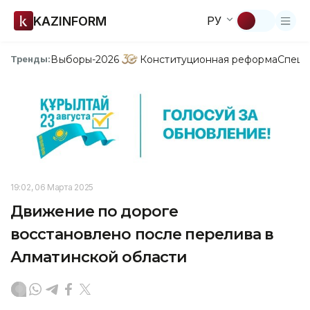
KAZINFORM
РУ
Выборы-2026
Конституционная реформа
Спецп
Тренды:
19:02, 06 Марта 2025
Движение по дороге
восстановлено после перелива в
Алматинской области