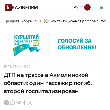
KAZINFORM
РУ
Выборы-2026
Конституционная реформа
Спецп
Тренды:
19:45, 04 Мая 2026
ДТП на трассе в Акмолинской
области: один пассажир погиб,
второй госпитализирован