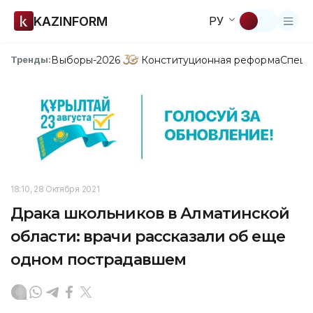
KAZINFORM
РУ
Выборы-2026
Конституционная реформа
Спецп
Тренды:
18:10, 28 Октября 2021
Драка школьников в Алматинской
области: врачи рассказали об еще
одном пострадавшем