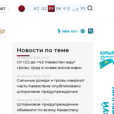
KZ
QZ
РУ
EN
中文
ق ز
ЎЗ
ORT
Новости по теме
05 августа 2026, 14:20
От +22 до +42: Казахстан ждут
грозы, град и новая волна жары
04 августа 2026, 22:23
Сильные дожди и грозы накроют
часть Казахстана: опубликовано
штормовое предупреждение
03 августа 2026, 22:10
Штормовое предупреждение
объявили по всему Казахстану