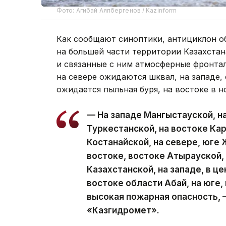
Фото: Агибай Аяпбергенов / Kazinform
Как сообщают синоптики, антициклон о
на большей части территории Казахстана
и связанные с ним атмосферные фронтал
на севере ожидаются шквал, на западе, 
ожидается пыльная буря, на востоке в н
— На западе Мангыстауской, на
Туркестанской, на востоке Ка
Костанайской, на севере, юге 
востоке, востоке Атырауской,
Казахстанской, на западе, в ц
востоке области Абай, на юге
высокая пожарная опасность, 
«Казгидромет».