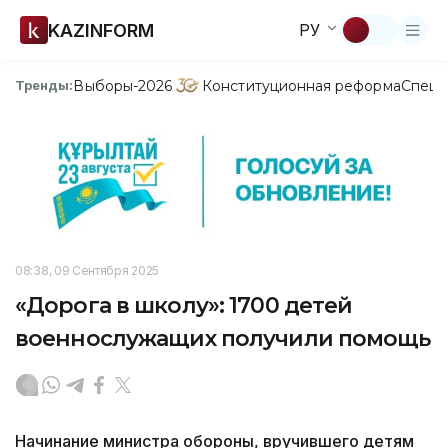
KAZINFORM
РУ
Выборы-2026
Конституционная реформа
Спецп
Тренды:
08:38, 09 Сентября 2025
«Дорога в школу»: 1700 детей
военнослужащих получили помощь
Начинание министра обороны, вручившего детям