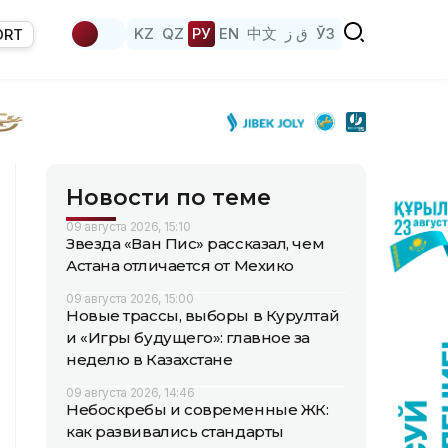
KZ
QZ
РУ
EN
中文
ق ز
ЎЗ
ORT
Новости по теме
09 августа 2026, 15:10
Звезда «Ван Пис» рассказал, чем
Астана отличается от Мехико
09 августа 2026, 15:00
Новые трассы, выборы в Курултай
и «Игры будущего»: главное за
неделю в Казахстане
09 августа 2026, 14:46
Небоскребы и современные ЖК:
как развивались стандарты