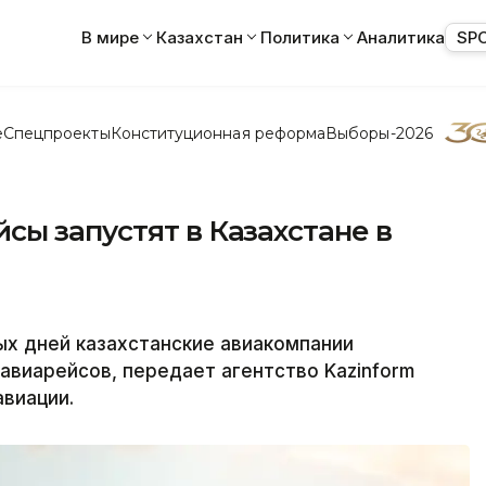
В мире
Казахстан
Политика
Аналитика
SP
е
Спецпроекты
Конституционная реформа
Выборы-2026
ы запустят в Казахстане в
х дней казахстанские авиакомпании
авиарейсов, передает агентство Kazinform
авиации.