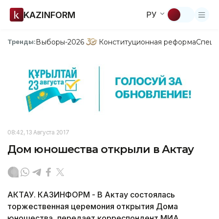
KAZINFORM
РУ
Выборы-2026
Конституционная реформа
Спецп
Тренды:
08:42, 13 Августа 2017
Дом юношества открыли в Актау
АКТАУ. КАЗИНФОРМ - В Актау состоялась
торжественная церемония открытия Дома
юношества, передает корреспондент МИА