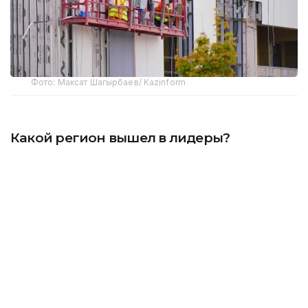
Фото: Максат Шагырбаев/ Kazinform
Какой регион вышел в лидеры?
По данным Бюро национальной статистики,
с начала года в стране введено в эксплуатацию
8,5 млн квадратных метров жилья, или 80 667
квартир. До конца года показатель планируется
довести до 20 млн квадратных метров. В январе–
июне индекс физического объема строительных
работ по сравнению с аналогичным периодом
прошлого года составил 115,2 процента,
а положительный рост зафиксирован в 17