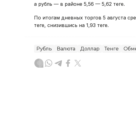
а рубль — в районе 5,56 — 5,62 теңге.
По итогам дневных торгов 5 августа с
теңге, снизившись на 1,93 теңге.
Рубль
Валюта
Доллар
Тенге
Обм
Еламан Турысбеков
Автор
08:21, 06 Августа 2026
Курсы валют в обменника