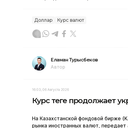
Доллар
Курс валют
Еламан Турысбеков
Автор
16:03, 06 Августа 2026
Курс теңге продолжает у
На Казахстанской фондовой бирже (K
рынка иностранных валют, передает а