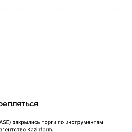
крепляться
ASE) закрылись торги по инструментам
гентство Kazinform.