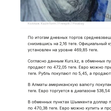
Коллаж: Kazinform / Freepik / Pixabay
По итогам дневных торгов средневзвеше
снизившись на 2,16 теңге. Официальный 
установлен на уровне 469,85 теңге.
Согласно данным Kurs.kz, в обменных пу
продают по 472,05 теңге. Евро можно при
теңге. Рубль покупают по 5,45, а продают 
В Алматы американскую валюту покупают
теңге. Евро торгуется в диапазоне 538,54 
В обменных пунктах Шымкента доллар по
по 470,38 теңге. Евро можно купить и про