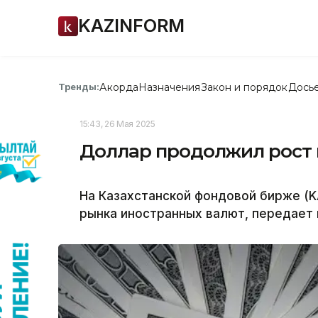
KAZINFORM
Акорда
Назначения
Закон и порядок
Дось
Тренды:
15:43, 26 Мая 2025
Доллар продолжил рост 
На Казахстанской фондовой бирже (K
рынка иностранных валют, передает 