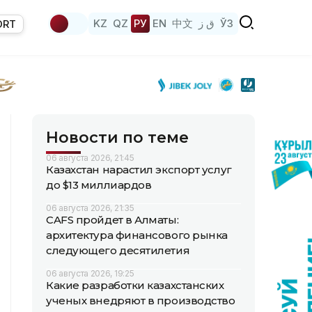
KZ
QZ
РУ
EN
中文
ق ز
ЎЗ
ORT
Новости по теме
06 августа 2026, 21:45
Казахстан нарастил экспорт услуг
до $13 миллиардов
06 августа 2026, 21:35
CAFS пройдет в Алматы:
архитектура финансового рынка
следующего десятилетия
06 августа 2026, 19:25
Какие разработки казахстанских
ученых внедряют в производство