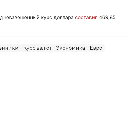
редневзвешенный курс доллара
составил
469,85
енники
Курс валют
Экономика
Евро
х Астаны и Алматы на 6