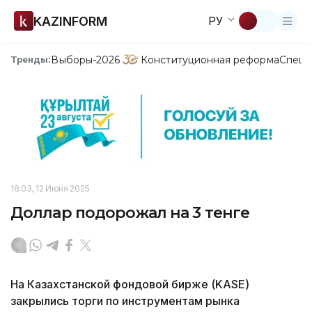
KAZINFORM
РУ
Выборы-2026
Конституционная реформа
Спецп
Тренды:
16:03, 12 Июня 2025
Доллар подорожал на 3 тенге
На Казахстанской фондовой бирже (KASE)
закрылись торги по инструментам рынка