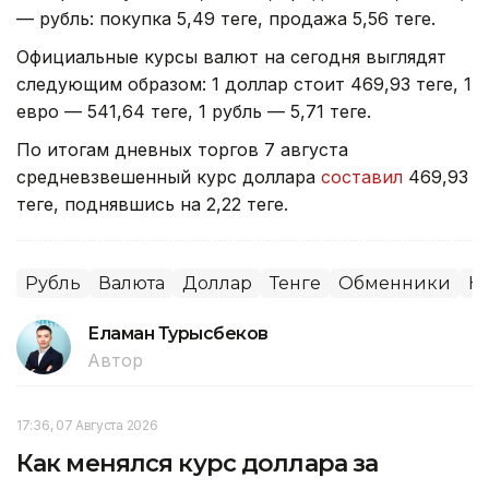
— рубль: покупка 5,49 теңге, продажа 5,56 теңге.
Официальные курсы валют на сегодня выглядят
следующим образом: 1 доллар стоит 469,93 теңге, 1
евро — 541,64 теңге, 1 рубль — 5,71 теңге.
По итогам дневных торгов 7 августа
средневзвешенный курс доллара
составил
469,93
теңге, поднявшись на 2,22 теңге.
Рубль
Валюта
Доллар
Тенге
Обменники
Ку
Еламан Турысбеков
Автор
17:36, 07 Августа 2026
Как менялся курс доллара за