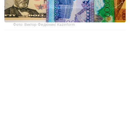
Фото: Виктор Федюнин/ Kazinform
В начале недели доллар торговался выше отметки
475 теңге. По итогам дневных торгов 3 августа
средневзвешенный курс американской валюты
составил 475,38 теңге, увеличившись на 1,57 теңге
по сравнению с предыдущими торгами.
Однако уже на следующий день ситуация
изменилась. 4 августа средневзвешенный курс
доллара снизился сразу на 3,25 теңге — до 471,98
теңге. Таким образом, теңге отыграл не только
предыдущее ослабление, но и продолжил
укрепляться.
Положительная для национальной валюты