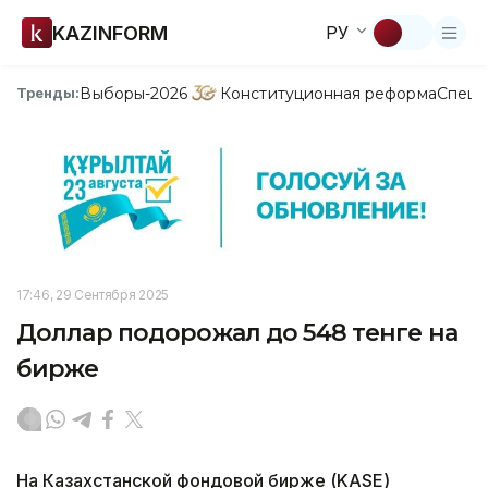
KAZINFORM
РУ
Выборы-2026
Конституционная реформа
Спецп
Тренды:
17:46, 29 Сентября 2025
Доллар подорожал до 548 тенге на
бирже
На Казахстанской фондовой бирже (KASE)