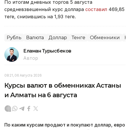
По итогам дневных торгов 5 августа
средневзвешенный курс доллара
составил
469,85
теңге, снизившись на 1,93 теңге.
Рубль
Валюта
Доллар
Тенге
Обменники
Ку
Еламан Турысбеков
Автор
08:21, 06 Августа 2026
Курсы валют в обменниках Астаны
и Алматы на 6 августа
По каким курсам продают и покупают доллар, евро