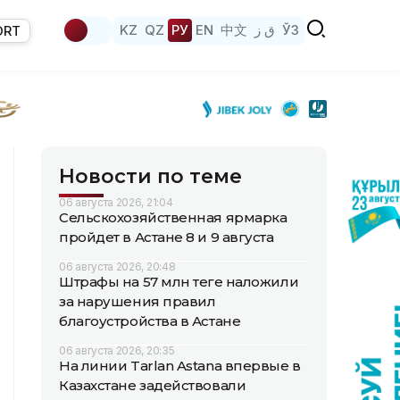
KZ
QZ
РУ
EN
中文
ق ز
ЎЗ
ORT
Новости по теме
06 августа 2026, 21:04
Сельскохозяйственная ярмарка
пройдет в Астане 8 и 9 августа
06 августа 2026, 20:48
Штрафы на 57 млн теңге наложили
за нарушения правил
благоустройства в Астане
06 августа 2026, 20:35
На линии Tarlan Astana впервые в
Казахстане задействовали