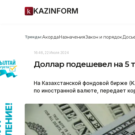
KAZINFORM
Акорда
Назначения
Закон и порядок
Дось
Тренды:
16:46, 22 Июля 2024
Доллар подешевел на 5 т
На Казахстанской фондовой бирже (K
по иностранной валюте, передает ко