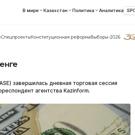
В мире
Казахстан
Политика
Аналитика
SP
е
Спецпроекты
Конституционная реформа
Выборы-2026
енге
ASE) завершилась дневная торговая сессия
рреспондент агентства Kazinform.