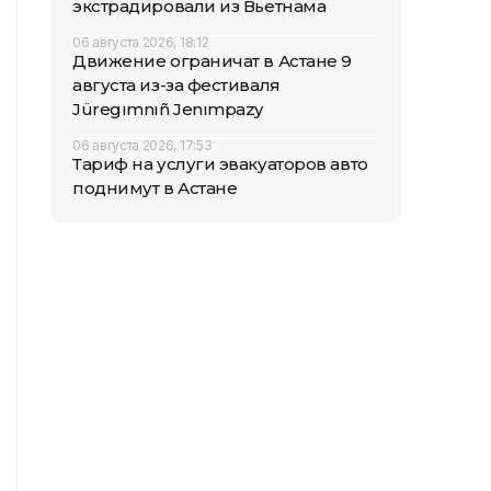
экстрадировали из Вьетнама
06 августа 2026, 18:12
Движение ограничат в Астане 9
августа из-за фестиваля
Jüregımnıñ Jenımpazy
06 августа 2026, 17:53
Тариф на услуги эвакуаторов авто
поднимут в Астане