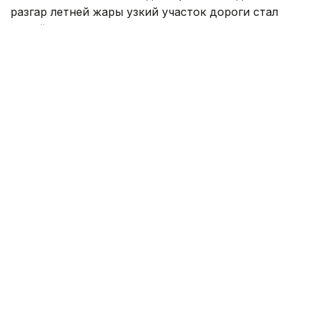
разгар летней жары узкий участок дороги стал
одной из самых обсуждаемых городских строек
среди водителей и пассажиров общественного
транспорта. Горожане жалуются на низкие темпы
работ и считают, что на площадке задействовано
недостаточное количество рабочих.
Кадр из видео