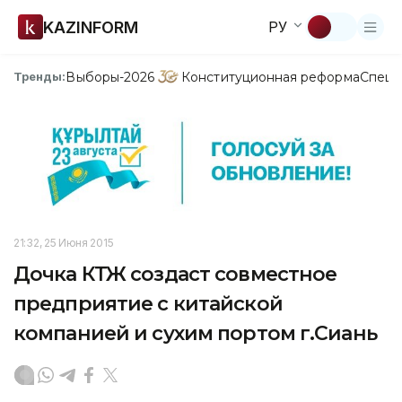
KAZINFORM
РУ
Выборы-2026
Конституционная реформа
Спецп
Тренды:
21:32, 25 Июня 2015
Дочка КТЖ создаст совместное
предприятие с китайской
компанией и сухим портом г.Сиань