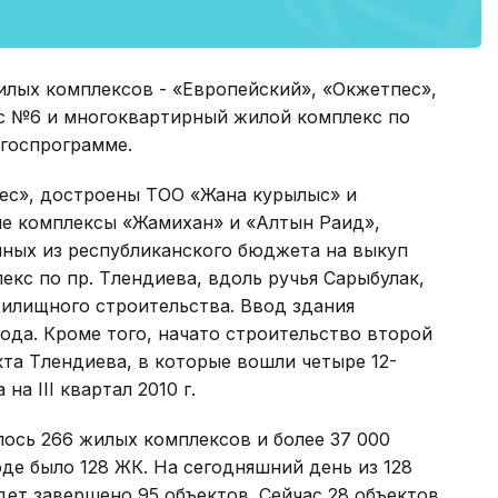
илых комплексов - «Европейский», «Окжетпес»,
с №6 и многоквартирный жилой комплекс по
 госпрограмме.
пес», достроены ТОО «Жана курылыс» и
ые комплексы «Жамихан» и «Алтын Раид»,
нных из республиканского бюджета на выкуп
кс по пр. Тлендиева, вдоль ручья Сарыбулак,
жилищного строительства. Ввод здания
ода. Кроме того, начато строительство второй
та Тлендиева, в которые вошли четыре 12-
 на III квартал 2010 г.
лось 266 жилых комплексов и более 37 000
оде было 128 ЖК. На сегодняшний день из 128
дет завершено 95 объектов. Сейчас 28 объектов