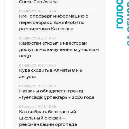
Comic Con Astana
07 августа 2026, 19:48
КМГ опроверг информацию о
переговорах с ExxonMobil по
расширению Кашагана
07 августа 2026, 19:37
Казахстан открыл инвесторам
доступ к малоизученным участкам
недр
07 августа 2026, 19:26
Куда сходить в Алматы 8 и 9
августа
07 августа 2026, 18:58
Названы обладатели гранта
«Тәуелсіздік ұрпақтары» 2026 года
07 августа 2026, 18:39
Как выбрать безопасный
школьный рюкзак —
рекомендации ортопеда