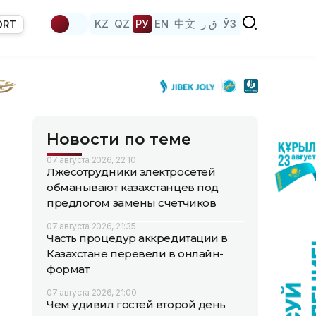
KZ
QZ
РУ
EN
中文
ق ز
ЎЗ
ORT
Новости по теме
07 августа 2026, 22:10
Лжесотрудники электросетей
обманывают казахстанцев под
предлогом замены счетчиков
07 августа 2026, 21:35
Часть процедур аккредитации в
Казахстане перевели в онлайн-
формат
07 августа 2026, 21:00
Чем удивил гостей второй день