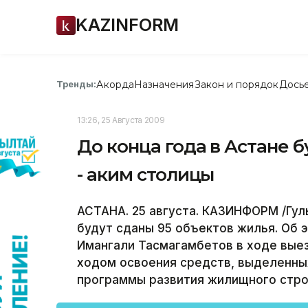
KAZINFORM
Акорда
Назначения
Закон и порядок
Дось
Тренды:
13:26, 25 Августа 2009
До конца года в Астане 
- аким столицы
АСТАНА. 25 августа. КАЗИНФОРМ /Гуль
будут сданы 95 объектов жилья. Об 
Имангали Тасмагамбетов в ходе вые
ходом освоения средств, выделенны
программы развития жилищного строи