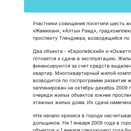
Участники совещания посетили шесть ж
«Жамихан», «Алтын Раид», градкомплек
проспекту Тлендиева, возводящийся по
Два объекта - «Европейский» и «Окжет
готовятся к сдаче в эксплуатацию. Жил
финансируются за счет средств выделе
квартир. Многоквартирный жилой компле
возводится по госпрограмме развития 
запланирован на октябрь-декабрь 2009 г
очереди жилых объектов южнее проспек
этажных жилых дома. Их сдача намечена
«На начало кризиса в городе насчитыва
дольщиков. На 1 января 2009 года в гор
объектов к 1 января следующего года бу