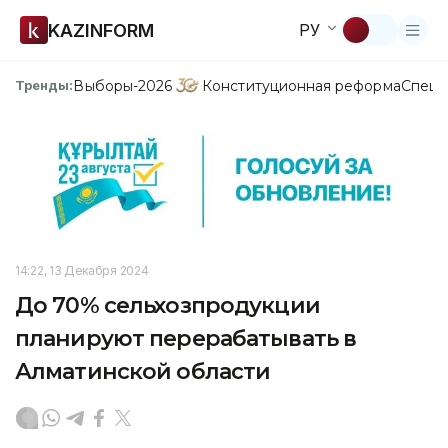
KAZINFORM
РУ
Выборы-2026
Конституционная реформа
Спецп
Тренды:
14:22, 13 Декабря 2024
До 70% сельхозпродукции
планируют перерабатывать в
Алматинской области