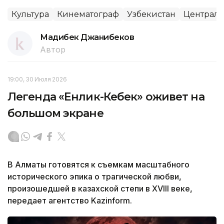
Культура
Кинематограф
Узбекистан
Централь
Мадибек Джанибеков
Автор
19:00, 30 Июля 2026
Легенда «Енлик-Кебек» оживет на
большом экране
В Алматы готовятся к съемкам масштабного
исторического эпика о трагической любви,
произошедшей в казахской степи в XVIII веке,
передает агентство Kazinform.