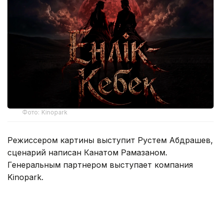
Фото: Kinopark
Режиссером картины выступит Рустем Абдрашев,
сценарий написан Канатом Рамазаном.
Генеральным партнером выступает компания
Kinopark.
«Енлик-Кебек» — культовая для Казахстана
история любви, вдохновившая писателей
Шакарима Кудайбердиева и Мухтара Ауэзова на