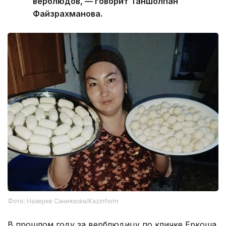
верблюдов, — говорит Таншолпан
Файзрахманова.
Фото: Назерке Саниязова/Kazinform
В прошлом году за верблюдицу по кличке Еркоша