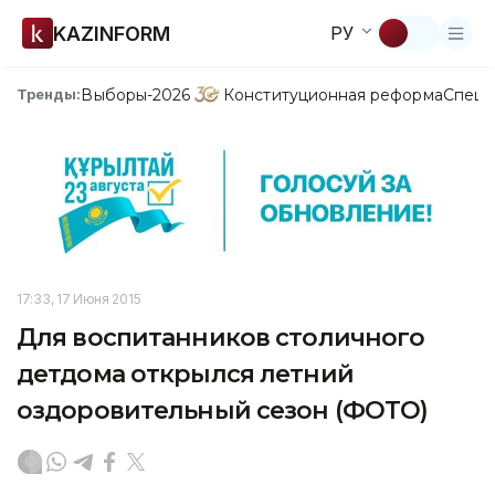
KAZINFORM
РУ
Выборы-2026
Конституционная реформа
Спецп
Тренды:
17:33, 17 Июня 2015
Для воспитанников столичного
детдома открылся летний
оздоровительный сезон (ФОТО)