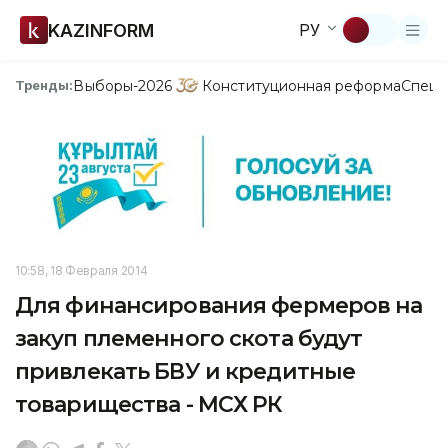
KAZINFORM
РУ
Выборы-2026
Конституционная реформа
Спецп
Тренды:
10:58, 18 Февраля 2014
Для финансирования фермеров на
закуп племенного скота будут
привлекать БВУ и кредитные
товарищества - МСХ РК