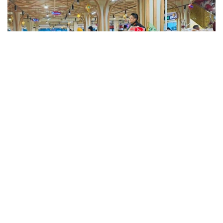
Фото: Kazinform
Такие данные были озвучены на совещании
по вопросам стабилизации цен на социально
значимые продовольственные товары и инфляции
под председательством заместителя Премьер-
министра — министра национальной экономики
Серика Жумангарина.
Как было отмечено на совещании, по итогам июня