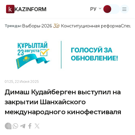
KAZINFORM
РУ
Выборы-2026
Конституционная реформа
Спецп
Тренды:
01:25, 22 Июня 2025
Димаш Кудайберген выступил на
закрытии Шанхайского
международного кинофестиваля