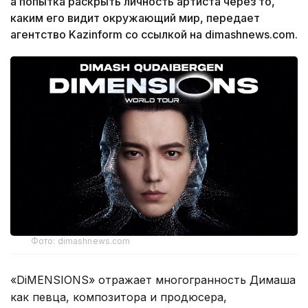
а попытка раскрыть личность артиста через то,
каким его видит окружающий мир, передает
агентство Kazinform со ссылкой на dimashnews.com.
Фото: dimashnews.com
«DiMENSIONS» отражает многогранность Димаша
как певца, композитора и продюсера,