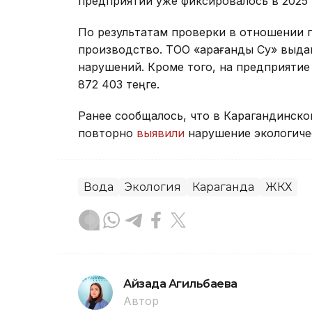
предприятии уже фиксировалось в 2025 
По результатам проверки в отношении 
производство. ТОО «Қарағанды Су» выд
нарушений. Кроме того, на предприяти
872 403 теңге.
Ранее сообщалось, что в Карагандинско
повторно
выявили
нарушение экологичес
Вода
Экология
Караганда
ЖКХ
Айзада Агильбаева
Автор