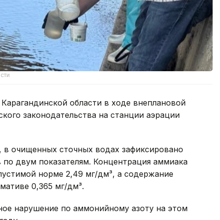
сти
 Карагандинской области в ходе внеплановой
ского законодательства на станции аэрации
 в очищенных сточных водах зафиксировано
по двум показателям. Концентрация аммиака
опустимой норме 2,49 мг/дм³, а содержание
мативе 0,365 мг/дм³.
чное нарушение по аммонийному азоту на этом