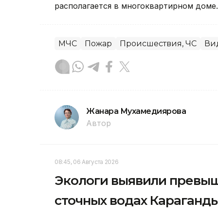
располагается в многоквартирном доме.
МЧС
Пожар
Происшествия, ЧС
Ви
Жанара Мухамедиярова
Автор
08:45, 06 Августа 2026
Экологи выявили превыш
сточных водах Караганд