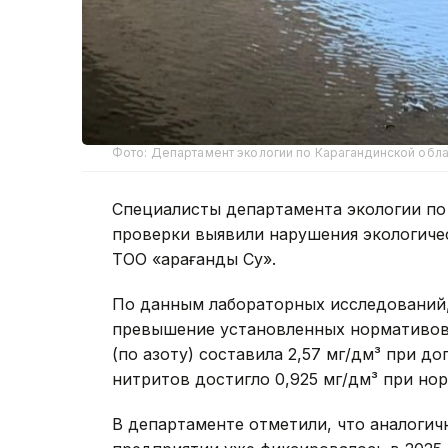
Фото: Департамент экологии по Карагандинской обла
Специалисты департамента экологии по
проверки выявили нарушения экологиче
ТОО «Қарағанды Су».
По данным лабораторных исследований,
превышение установленных нормативов 
(по азоту) составила 2,57 мг/дм³ при д
нитритов достигло 0,925 мг/дм³ при нор
В департаменте отметили, что аналоги