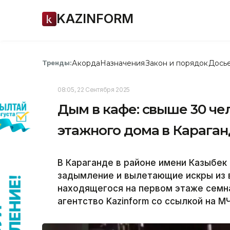
KAZINFORM
Акорда
Назначения
Закон и порядок
Дось
Тренды:
08:05, 22 Сентября 2025
Дым в кафе: свыше 30 чел
этажного дома в Карага
В Караганде в районе имени Казыбек
задымление и вылетающие искры из 
находящегося на первом этаже семн
агентство Kazinform cо ссылкой на М