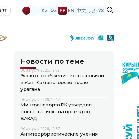
KZ
QZ
РУ
EN
中文
ق ز
ЎЗ
ORT
Новости по теме
06 августа 2026, 12:52
Электроснабжение восстановили
в Усть-Каменогорске после
урагана
06 августа 2026, 12:47
Минтранспорта РК утвердил
новые тарифы на проезд по
БАКАД
06 августа 2026, 12:37
Антитеррористические учения