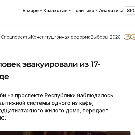
В мире
Казахстан
Политика
Аналитика
SP
е
Спецпроекты
Конституционная реформа
Выборы-2026
овек эвакуировали из 17-
нде
 би на проспекте Республики наблюдалось
вытяжной системы одного из кафе,
адцатиэтажного жилого дома, передает
ЧС.