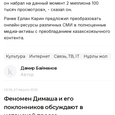
он набрал на данный момент 2 миллиона 100
тысяч просмотров», - сказал он.
Ранее Ерлан Карин предложил преобразовать
онлайн-ресурсы различных СМИ в полноценные
медиа-активы с преобладанием казахскоязычного
контента.
Культура
Интернет
Связь, ТВ, IT
Нұрлы жол
Р
Дамир Байманов
Автор
23:36, 07 Августа 2026
Феномен Димаша и его
поклонников обсуждают в