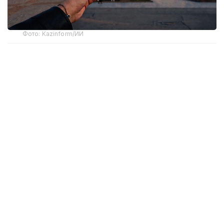
Фото: Kazinform/ИИ
Как показал обзор, самым дорогим
государственным музеем страны стал
Центральный государственный музей Республики
Казахстан в
Алматы
, где стоимость входного
билета составляет 1 500 тенге. Следом идут
Национальный музей Республики Казахстан
в
Астане
,
Карагандинский
областной историко-
краеведческий музей и
Западно-Казахстанский
областной историко-краеведческий музей
в Уральске — по 1 000 теңге.
В большинстве регионов билет стоит от 500
до 700 теңге. Так, по 500 теңге посещение
обойдется в музеях
Талдыкоргана, Семея,