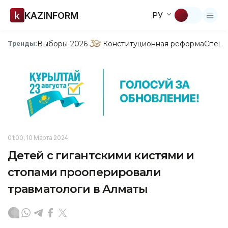
KAZINFORM
РУ
Выборы-2026
Конституционная реформа
Спецп
Тренды:
01:00, 10 Марта 2024
Детей с гигантскими кистями и
стопами прооперировали
травматологи в Алматы